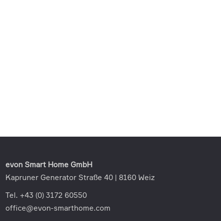
evon Smart Home GmbH
Kapruner Generator Straße 40 | 8160 Weiz
Tel. +43 (0) 3172 60550
office@evon-smarthome.com