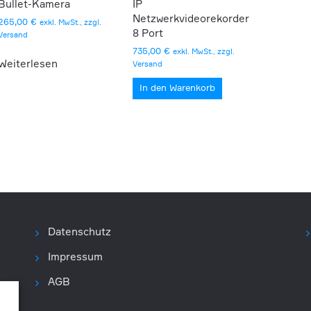
Bullet-Kamera
IP
Netzwerkvideorekorder
265,00
€
exkl. MwSt., zzgl.
8 Port
Versand
735,00
€
exkl. MwSt., zzgl.
Weiterlesen
Versand
In den Warenkorb
Datenschutz
Impressum
AGB