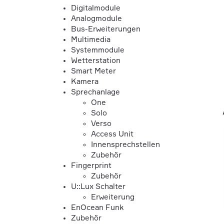
Digitalmodule
Analogmodule
Bus-Erweiterungen
Multimedia
Systemmodule
Wetterstation
Smart Meter
Kamera
Sprechanlage
One
Solo
Verso
Access Unit
Innensprechstellen
Zubehör
Fingerprint
Zubehör
U::Lux Schalter
Erweiterung
EnOcean Funk
Zubehör