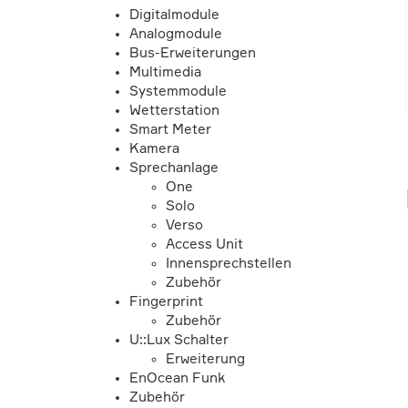
Digitalmodule
Analogmodule
Bus-Erweiterungen
Multimedia
Systemmodule
Wetterstation
Smart Meter
Kamera
Sprechanlage
One
Solo
Verso
Access Unit
Innensprechstellen
Zubehör
Fingerprint
Zubehör
U::Lux Schalter
Erweiterung
EnOcean Funk
Zubehör