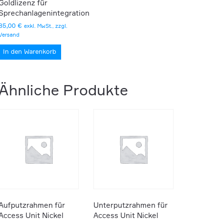
Goldlizenz für
Sprechanlagenintegration
85,00
€
exkl. MwSt., zzgl.
Versand
In den Warenkorb
Ähnliche Produkte
Aufputzrahmen für
Unterputzrahmen für
Access Unit Nickel
Access Unit Nickel