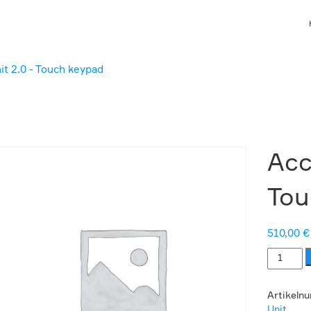
it 2.0 - Touch keypad
Acc
Tou
510,00
€
Access
Unit
2.0
-
Artikeln
Touch
Unit