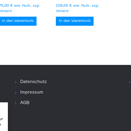
75,00
€
109,00
€
exkl. MwSt., zzgl.
exkl. MwSt., zzgl.
Versand
Versand
In den Warenkorb
In den Warenkorb
Datenschutz
Impressum
AGB
ur
n