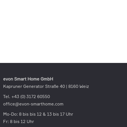
evon Smart Home GmbH
Kapruner Generator Straße 40 | 8160 Weiz
Tel. +43 (0) 3172 60550
office@evon-smarthome.com
Mo-Do: 8 bis bis 12 & 13 bis 17 Uhr
Fr: 8 bis 12 Uhr