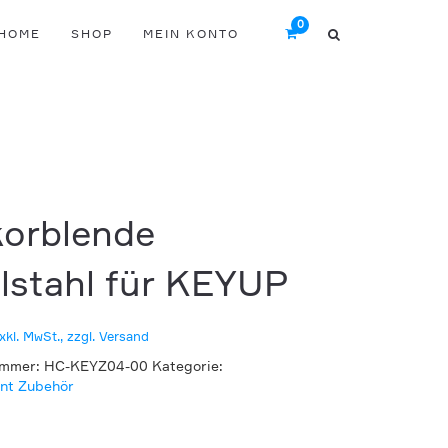
HOME
SHOP
MEIN KONTO
orblende
lstahl für KEYUP
xkl. MwSt., zzgl. Versand
ummer:
HC-KEYZ04-00
Kategorie:
int Zubehör