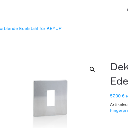
orblende Edelstahl für KEYUP
Dek
Ede
57,00
€
e
Artikeln
Fingerpr