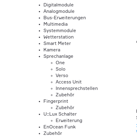
Digitalmodule
Analogmodule
Bus-Erweiterungen
Multimedia
Systemmodule
Wetterstation
Smart Meter
Kamera
Sprechanlage
One
Solo
Verso
Access Unit
Innensprechstellen
Zubehör
Fingerprint
Zubehör
U::Lux Schalter
Erweiterung
EnOcean Funk
Zubehör