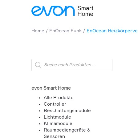
Home
EnOcean Funk
EnOcean Heizkörperven
Products
search
evon Smart Home
Alle Produkte
Controller
Beschattungsmodule
Lichtmodule
Klimamodule
Raumbediengeräte &
Sensoren