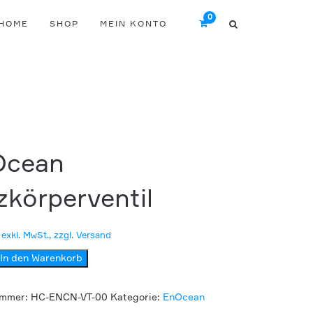
HOME
SHOP
MEIN KONTO
Ocean
zkörperventil
exkl. MwSt., zzgl. Versand
In den Warenkorb
rventil
ummer:
HC-ENCN-VT-00
Kategorie:
EnOcean