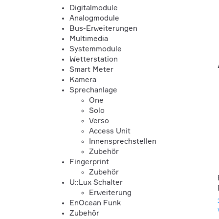
Digitalmodule
Analogmodule
Bus-Erweiterungen
Multimedia
Systemmodule
Wetterstation
Smart Meter
Kamera
Sprechanlage
One
Solo
Verso
Access Unit
Innensprechstellen
Zubehör
Fingerprint
Zubehör
U::Lux Schalter
Erweiterung
EnOcean Funk
Zubehör