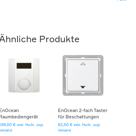
Ähnliche Produkte
EnOcean
EnOcean 2-fach Taster
Raumbediengerät
für Beschattungen
196,50
€
82,50
€
exkl. MwSt., zzgl.
exkl. MwSt., zzgl.
Versand
Versand