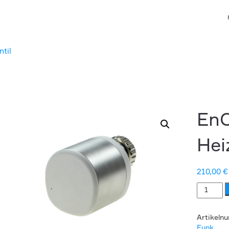
til
En
Hei
210,00
€
EnOcean
Heizkörpe
Menge
Artikeln
Funk