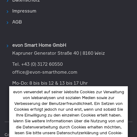
Datenschutz
Impressum
AGB
evon Smart Home GmbH
Kapruner Generator Straße 40 | 8160 Weiz
Tel. +43 (0) 3172 60550
office@evon-smarthome.com
Mo-Do: 8 bis bis 12 & 13 bis 17 Uhr
Fr: 8 bis 12 Uhr
evon verwendet auf seiner Website Cookies zur Verwaltung
von Webanalysen und sozialen Medien sowie zur
Sa., So.: Geschlossen
Verbesserung der Benutzerfreundlichkeit. Ein Setzen von
Cookies erfolgt jedoch nur und erst, wenn und sobald Sie
Ihre Einwilligung zu den einzelnen Cookies erteilt haben.
Wenn Sie weitere Informationen über die Nutzung von und
die Datenverarbeitung durch Cookies erhalten möchten,
lesen Sie bitte unsere Datenschutzerklärung und Cookie-
Copyright 2025. evon Smart Home GmbH © Alle Rechte