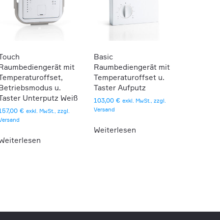
Touch
Basic
Raumbediengerät mit
Raumbediengerät mit
Temperaturoffset,
Temperaturoffset u.
Betriebsmodus u.
Taster Aufputz
Taster Unterputz Weiß
103,00
€
exkl. MwSt., zzgl.
Versand
157,00
€
exkl. MwSt., zzgl.
Versand
Weiterlesen
Weiterlesen