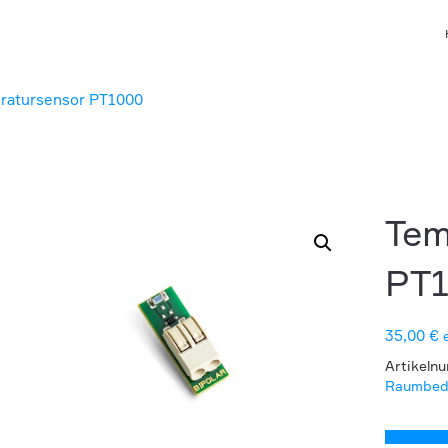
ratursensor PT1000
Tem
PT
35,00
€
Artikeln
Raumbedi
Datenbla