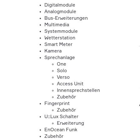
Digitalmodule
Analogmodule
Bus-Erweiterungen
Multimedia
Systemmodule
Wetterstation
Smart Meter
Kamera
Sprechanlage
One
Solo
Verso
Access Unit
Innensprechstellen
Zubehör
Fingerprint
Zubehör
U::Lux Schalter
Erweiterung
EnOcean Funk
Zubehör